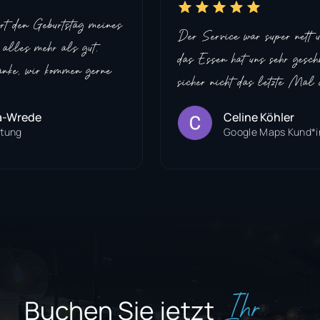
rt den Geburtstag meines
Der Service war super nett
alles mehr als gut.
das Essen hat uns sehr gesc
anke, wir kommen gerne
sicher nicht das letzte Mal d
a-Wrede
Celine Köhler
ltung
Google Maps Kund*i
Ihr
Buchen Sie jetzt